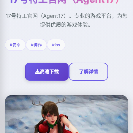
17号特工官网（Agent17）。专业的游戏平台，为您
提供优质的游戏体验。
#安卓
#神作
#ios
高速下载
了解详情