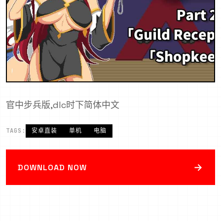
官中步兵版,dlc时下简体中文
TAGS:
安卓直装
单机
电脑
→
DOWNLOAD NOW