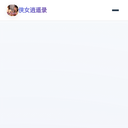
侠女逍遥录