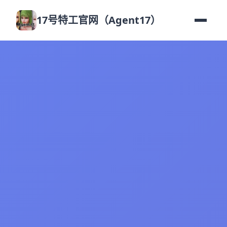
17号特工官网（Agent17）