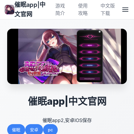
催眠app|中
游戏
使用
中文版
简介
攻略
下载
文官网
催眠app|中文官网
催眠app2,安卓IOS保存
催眠
安卓
pc