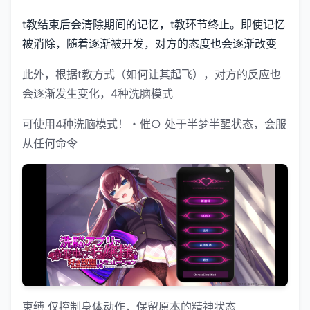
t教结束后会清除期间的记忆，t教环节终止。即使记忆
被消除，随着逐渐被开发，对方的态度也会逐渐改变
此外，根据t教方式（如何让其起飞），对方的反应也
会逐渐发生变化，4种洗脑模式
可使用4种洗脑模式！・催○ 处于半梦半醒状态，会服
从任何命令
束缚 仅控制身体动作，保留原本的精神状态