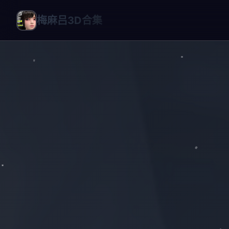
梅麻吕3D合集