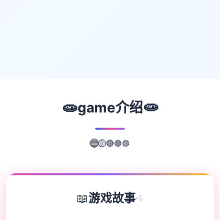
🧫
🧫
game介绍
🟢
🟣
🔴
🟡
🔵
📖
游戏故事
✨