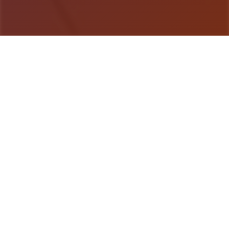
游戏详情
产品介绍
《用催眠APP洗脑高傲大小姐2》是爆款SLG的续
作，考验者通过策略性选择影响人员关系。本次更新
扩展了校园场景的交互逻辑，新增的“社团活动”事件
链解锁隐藏剧情。动态演出采用Spine2D技术，表情
变化与肢体动作细腻度提升40%-催眠APP2。