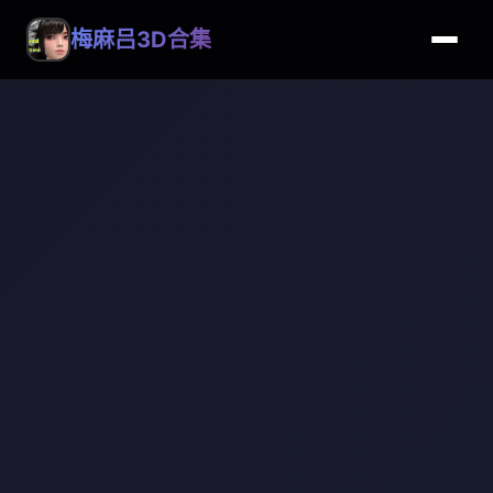
梅麻吕3D合集