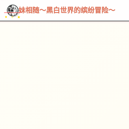
~~~
★
♡
✦
✧
♥
~
→
↗
妹相随～黑白世界的缤纷冒险～
✦ ✧ ★