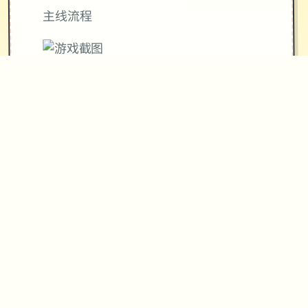
主线流程
11日 交流战打美食俱乐部（这不纯纯pcr
美食殿），基本必输
18日 交流战打跑步萝卜爱好会。十个般
加奈打3次，哥哥用必杀，然后加奈，哥
哥分别平a就能打过。打完后打拂晓，胜
败有两个条分支路线（hard十个周目基
本必输，若干周目开局才能打得过）。
这周应该能盈利10000左右
21日 外出逛街，买哑铃和铁木屐，到书
店买10本过程之书，应该能触发香澄美
剧情（重要），买足够的礼物送到100信