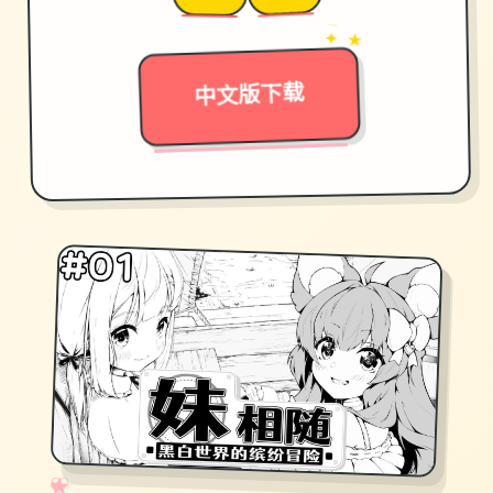
→
✦ ★
中文版下载
✧
♡
★
♥