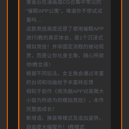
第壹近在漫画或CG合集中常见的
“催眠APP公寓”，难道你不想试试
看吗…
这款竞技高度还原了使用催眠APP
进行t教的真实体会，是1个沉浸式
模拟竞技！并非固定流程的被动观
赏，而是让你化身主角，随心所欲
地t教女孩！
根据不同玩法，女主角会通过丰富
的台词和动画给予丰富样反馈
相较于前作《用洗脑APP对高傲大
小姐为所欲为的模拟竞技》，本作
完整面成长！
新增语、换装等模式及追加姿势，
自由度大幅提升！t教模式