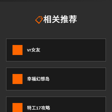
📋
相关推荐
vr女友
幸福幻想岛
特工17攻略