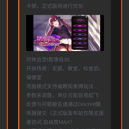
卡顿，正式版将进行优化
可体会至t教等级30
开放场景：走廊、教室、校舍后、
保健室
洗脑模式支持催眠和束缚玩法
参数未调整，单位可能容易起飞
反馈与问题报告请通过Discord服
务器提交（正式版发布前仅限支援
者访问,自由度MAX！