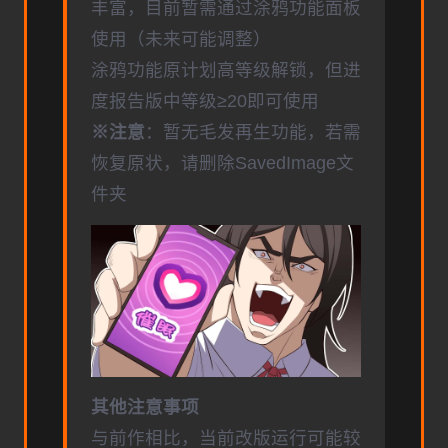
丰富，目前暂需通过涂鸦功能面板
使用（未来可能调整）
涂鸦功能原计划高等级解锁，但进
度报告版中等级≥20即可使用
※注意
：暂无毛发再生功能，若需
恢复原状，请删除SavedImage文
件夹
其他注意事项
与前作相比，当前改版运行可能较