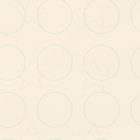
更新日志】：
应用作者： NLT Media
题外话:
NLT
发
旗
下
纳
迪
亚
系
列
第
柒
部
Serpent
蛇
之
交
响
布
了
：Symphony of the
的
曲