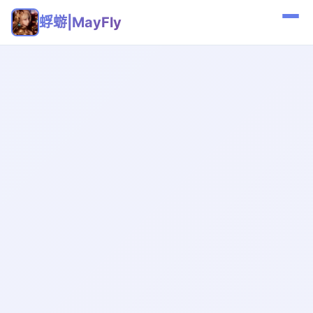
蜉蝣|MayFly