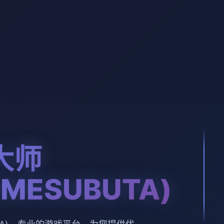
大师
EMESUBUTA)